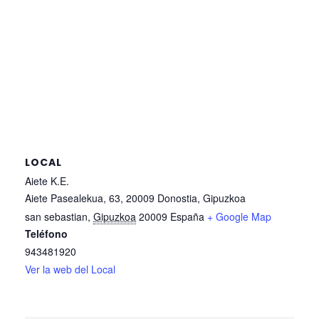
LOCAL
Aiete K.E.
Aiete Pasealekua, 63, 20009 Donostia, Gipuzkoa
san sebastian
,
Gipuzkoa
20009
España
+ Google Map
Teléfono
943481920
Ver la web del Local