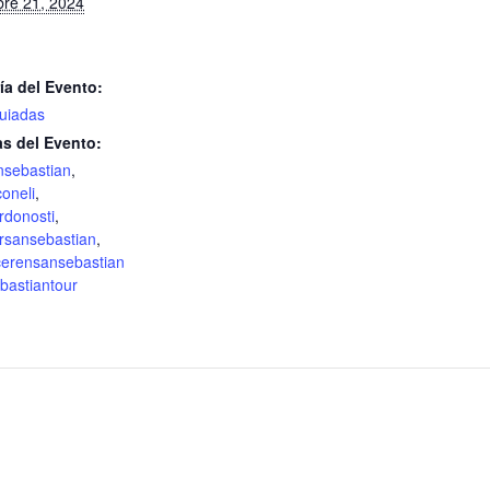
bre 21, 2024
ía del Evento:
guiadas
as del Evento:
nsebastian
,
oneli
,
rdonosti
,
ursansebastian
,
erensansebastian
bastiantour