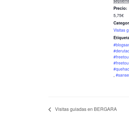
septiem
Precio:
5,75€
Categor
Visitas 
Etiquet
#blogsa
#derutac
#freetou
#freeto
#quehac
,
#sanse
Visitas guiadas en BERGARA