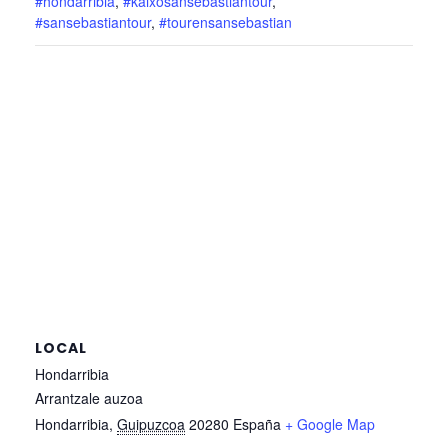
#hondarribia
,
#kaixosansebastiantour
,
#sansebastiantour
,
#tourensansebastian
LOCAL
Hondarribia
Arrantzale auzoa
Hondarribia
,
Guipuzcoa
20280
España
+ Google Map