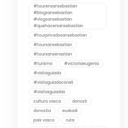
#tourensansebastian
#blogsansebastian
#vlogsansebastian
#quehacersansebastian
#tourprivadosansebastian
#toursansebastian
#toursansenastian
#turismo
#victoriaeugenia
#visitaguiada
#visitaguiadaconeli
#visitasguiadas
cultura vasca
donosti
donostia
euskadi
pais vasco
ruta