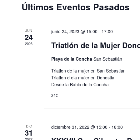
a
Últimos Eventos Pasados
c
i
p
i
ó
a
o
l
n
n
JUN
junio 24, 2023 @ 15:00
-
17:00
a
a
24
b
r
d
Triatlón de la Mujer Don
2023
r
f
e
a
e
Playa de la Concha
San Sebastián
c
c
b
Triatlon de la mujer en San Sebastian
l
h
Triatlon d ela mujer en Donostia.
ú
a
a
Desde la Bahia de la Concha
v
.
s
e
24€
.
q
B
u
u
s
e
DIC
diciembre 31, 2022 @ 15:00
-
18:00
31
c
a
2022