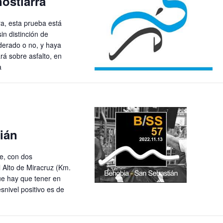
ostiarra
d
e
a, esta prueba está
sin distinción de
E
ederado o no, y haya
v
rá sobre asfalto, en
ia
e
n
t
o
ián
e, con dos
l Alto de Miracruz (Km.
ue hay que tener en
snivel positivo es de