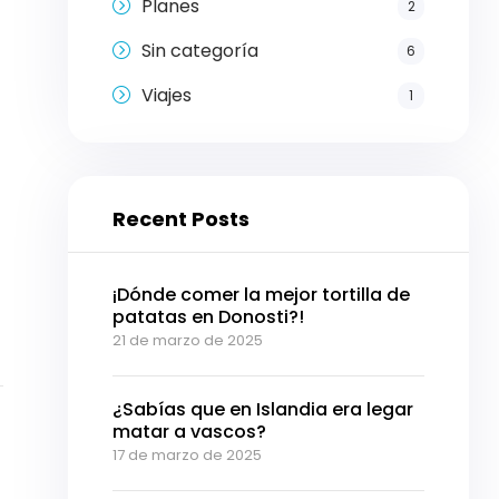
Planes
2
Sin categoría
6
Viajes
1
Recent Posts
¡Dónde comer la mejor tortilla de
patatas en Donosti?!
21 de marzo de 2025
¿Sabías que en Islandia era legar
matar a vascos?
17 de marzo de 2025