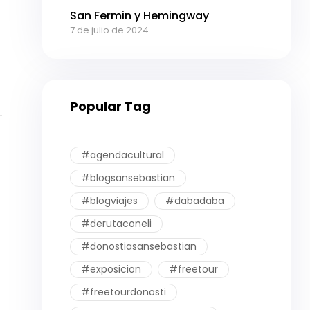
San Fermin y Hemingway
7 de julio de 2024
Popular Tag
#agendacultural
#blogsansebastian
#blogviajes
#dabadaba
#derutaconeli
#donostiasansebastian
#exposicion
#freetour
#freetourdonosti