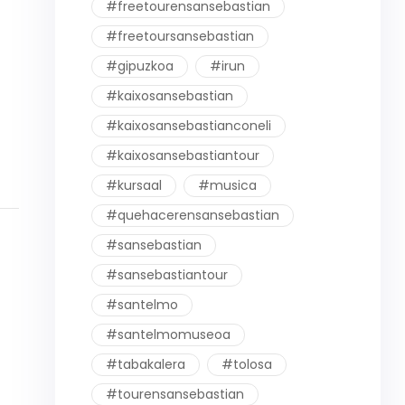
#freetourensansebastian
#freetoursansebastian
#gipuzkoa
#irun
#kaixosansebastian
#kaixosansebastianconeli
#kaixosansebastiantour
#kursaal
#musica
#quehacerensansebastian
#sansebastian
#sansebastiantour
#santelmo
#santelmomuseoa
#tabakalera
#tolosa
#tourensansebastian