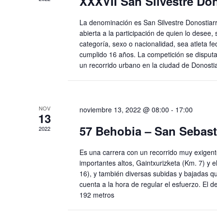
d
XXXVII San Silvestre Don
E
a
v
La denominación es San Silvestre Donostiarr
y
e
abierta a la participación de quien lo desee, 
categoría, sexo o nacionalidad, sea atleta f
n
v
cumplido 16 años. La competición se disputa
t
un recorrido urbano en la ciudad de Donost
o
i
s
s
p
a
t
NOV
noviembre 13, 2022 @ 08:00
-
17:00
r
13
a
a
57 Behobia – San Sebast
2022
l
s
a
Es una carrera con un recorrido muy exigent
p
d
importantes altos, Gaintxurizketa (Km. 7) y e
a
16), y también diversas subidas y bajadas q
e
l
cuenta a la hora de regular el esfuerzo. El de
192 metros
a
E
b