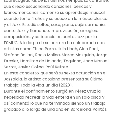
sobrecogedoras de los últimos tiempos. La cantante,
que creció escuchando canciones ibéricas y
latinoamericanas, comenzó su aprendizaje musical
cuando tenía 4 años y se educó en la música clásica
y el Jazz. Estudió solfeo, saxo, piano, cajón, armonía,
canto Jazz y flamenco, improvisación, arreglos,
composición…y se licenció en canto Jazz por la
ESMUC. A lo largo de su carrera ha colaborado con
artistas como Eliseo Parra, Lluís Llach, Gino Paoli,
Stefano Bollani, Rocio Molina, Marco Mezquida, Jorge
Drexler, Hamilton de Holanda, Toquinho, Joan Manuel
Serrat, Javier Colina, Raül Refree…
En este concierto, que será su sexta actuación en el
Jazzaldia, la artista catalana presentará su último
trabajo: Toda la vida, un día (2023).
Durante el confinamiento surgió en Pérez Cruz la
necesidad recrear la vida entera en un solo disco y
así comenzó lo que ha terminado siendo un trabajo
grabado a lo largo de una año en Barcelona, Pontós,