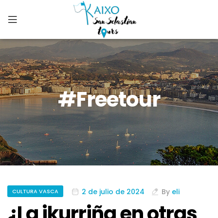
#freetour
2 de julio de 2024
By
eli
CULTURA VASCA
¿La ikurriña en otras