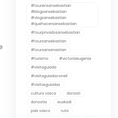
#tourensansebastian
#blogsansebastian
#vlogsansebastian
#quehacersansebastian
#tourprivadosansebastian
#toursansebastian
e
#toursansenastian
#turismo
#victoriaeugenia
#visitaguiada
#visitaguiadaconeli
#visitasguiadas
cultura vasca
donosti
donostia
euskadi
pais vasco
ruta