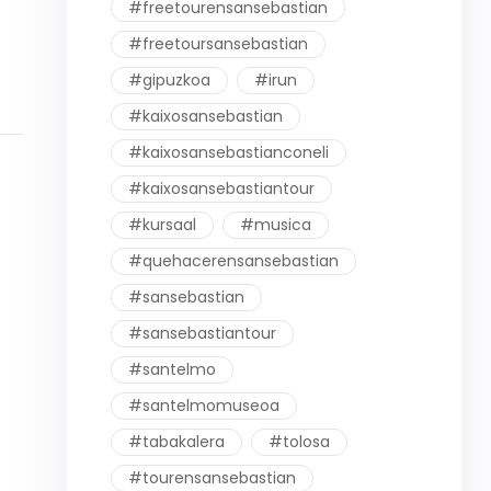
#freetourensansebastian
#freetoursansebastian
#gipuzkoa
#irun
#kaixosansebastian
#kaixosansebastianconeli
#kaixosansebastiantour
#kursaal
#musica
#quehacerensansebastian
#sansebastian
#sansebastiantour
#santelmo
#santelmomuseoa
#tabakalera
#tolosa
#tourensansebastian