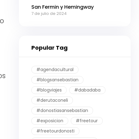
San Fermin y Hemingway
7 de julio de 2024
do
Popular Tag
#agendacultural
os
#blogsansebastian
#blogviajes
#dabadaba
#derutaconeli
#donostiasansebastian
#exposicion
#freetour
#freetourdonosti