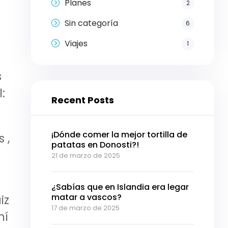
Planes
2
Sin categoría
6
Viajes
1
s
:
Recent Posts
¡Dónde comer la mejor tortilla de
 ,
patatas en Donosti?!
21 de marzo de 2025
¿Sabías que en Islandia era legar
matar a vascos?
iz
17 de marzo de 2025
hí