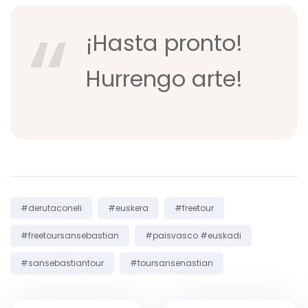
¡Hasta pronto!
Hurrengo arte!
Tags:
#derutaconeli
#euskera
#freetour
#freetoursansebastian
#paisvasco #euskadi
#sansebastiantour
#toursansenastian