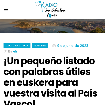
9 de junio de 2023
CULTURA VASCA
EUSKERA
By
eli
¡Un pequeño listado
con palabras útiles
en euskera para
vuestra visita al País
Vasco!