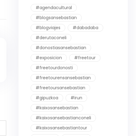
#agendacultural
#blogsansebastian
#blogviajes
#dabadaba
#derutaconeli
#donostiasansebastian
#exposicion
#freetour
#freetourdonosti
#freetourensansebastian
#freetoursansebastian
#gipuzkoa
#irun
#kaixosansebastian
#kaixosansebastianconeli
#kaixosansebastiantour