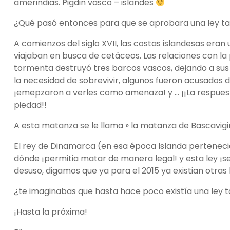
amerindias. Pigdin vasco – islandés
¿Qué pasó entonces para que se aprobara una ley t
A comienzos del siglo XVII, las costas islandesas eran
viajaban en busca de cetáceos. Las relaciones con la p
tormenta destruyó tres barcos vascos, dejando a sus t
la necesidad de sobrevivir, algunos fueron acusados de
¡emepzaron a verles como amenaza! y … ¡¡La respuesta
piedad!!
A esta matanza se le llama » la matanza de Bascavigi
El rey de Dinamarca (en esa época Islanda perteneci
dónde ¡permitia matar de manera legal! y esta ley ¡s
desuso, digamos que ya para el 2015 ya existian otras
¿te imaginabas que hasta hace poco existía una ley t
¡Hasta la próxima!