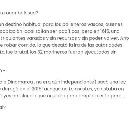
an rocanbolesca?
 un destino habitual para los balleneros vascos, quienes
oblación local solían ser pacíficas, pero en 1615, una
ripulantes varados y sin recursos y sin poder volver. Ant
 robar comida, lo que desató la ira de las autoridades ,
 fue brutal. los 32 marineros fueron ejecutados sin
n «
a a Dinamarca , no era aún independiente) sacó una ley
e derogó en el 2015! aunque no te asustes, ya estaba en
 leyes en Islandia que anulaba por completo esta pero….
al?