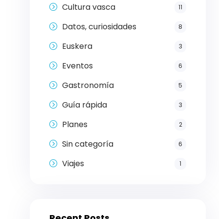
Cultura vasca
11
Datos, curiosidades
8
Euskera
3
Eventos
6
Gastronomía
5
Guía rápida
3
Planes
2
Sin categoría
6
Viajes
1
Recent Posts