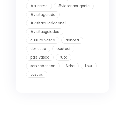
#turismo
#victoriaeugenia
#visitaguiada
#visitaguiadaconeli
#visitasguiadas
cultura vasca
donosti
donostia
euskadi
pais vasco
ruta
san sebastian
Sidra
tour
vascos