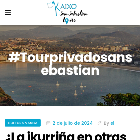
#tourprivadosans
Ebastian
2 de julio de 2024
By
eli
CULTURA VASCA
¿La ikurriña en otras