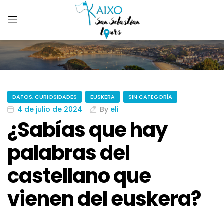
DATOS, CURIOSIDADES
EUSKERA
SIN CATEGORÍA
4 de julio de 2024
By
eli
¿Sabías que hay
palabras del
castellano que
vienen del euskera?