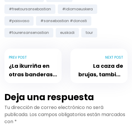
#freetoursansebastian
#idiomaeuskera
#paisvaso
#sansebastian #donosti
#tourensansenastian
euskadi
tour
PREV POST
NEXT POST
¿La ikurriña en
La caza de
otras banderas
brujas, también
fuera de
en Zugarramurdi
Euskadi?
Deja una respuesta
Tu dirección de correo electrónico no será
publicada.
Los campos obligatorios están marcados
con
*