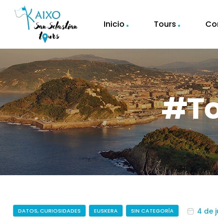
Inicio
Tours
Co
#to
4 de 
DATOS, CURIOSIDADES
EUSKERA
SIN CATEGORÍA