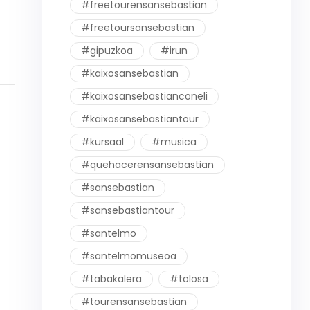
#freetourensansebastian
#freetoursansebastian
#gipuzkoa
#irun
#kaixosansebastian
#kaixosansebastianconeli
#kaixosansebastiantour
#kursaal
#musica
#quehacerensansebastian
#sansebastian
#sansebastiantour
#santelmo
#santelmomuseoa
#tabakalera
#tolosa
#tourensansebastian