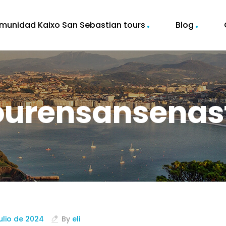
munidad Kaixo San Sebastian tours
Blog
urensansenas
julio de 2024
By
eli