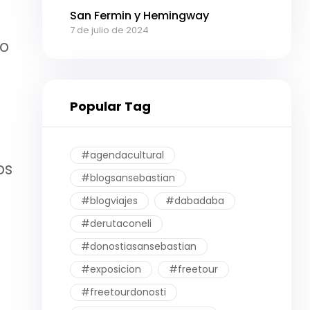
San Fermin y Hemingway
7 de julio de 2024
do
Popular Tag
#agendacultural
os
#blogsansebastian
#blogviajes
#dabadaba
#derutaconeli
#donostiasansebastian
#exposicion
#freetour
#freetourdonosti