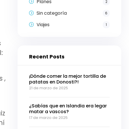
Planes
2
Sin categoría
6
Viajes
1
s
:
Recent Posts
¡Dónde comer la mejor tortilla de
 ,
patatas en Donosti?!
21 de marzo de 2025
¿Sabías que en Islandia era legar
matar a vascos?
iz
17 de marzo de 2025
hí