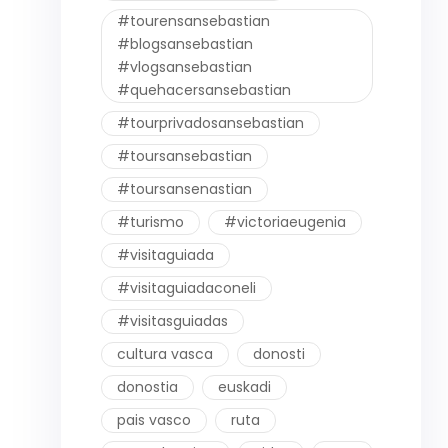
#tourensansebastian
#blogsansebastian
#vlogsansebastian
#quehacersansebastian
#tourprivadosansebastian
#toursansebastian
#toursansenastian
#turismo
#victoriaeugenia
#visitaguiada
#visitaguiadaconeli
#visitasguiadas
cultura vasca
donosti
donostia
euskadi
pais vasco
ruta