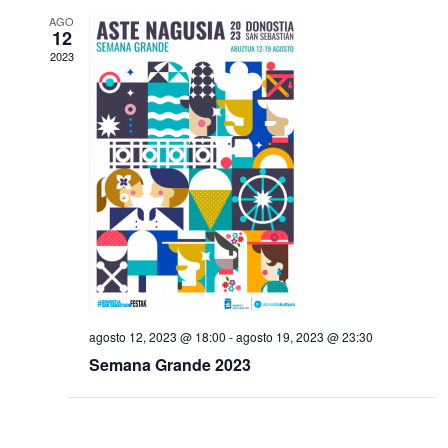
y
E
AGO
12
v
v
2023
i
e
s
n
t
t
a
o
s
d
e
agosto 12, 2023 @ 18:00
-
agosto 19, 2023 @ 23:30
E
Semana Grande 2023
v
e