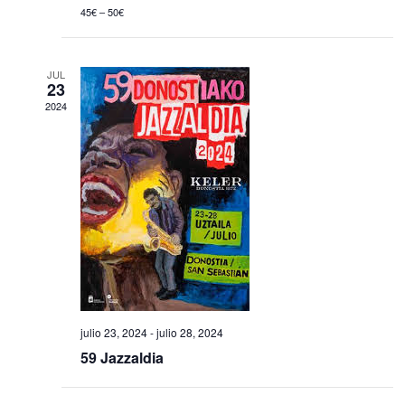
f
ó
ó
45€ – 50€
e
n
c
n
h
d
JUL
d
23
a
2024
e
.
e
b
v
ú
i
s
s
q
t
u
a
e
s
julio 23, 2024
-
julio 28, 2024
d
d
59 Jazzaldia
a
e