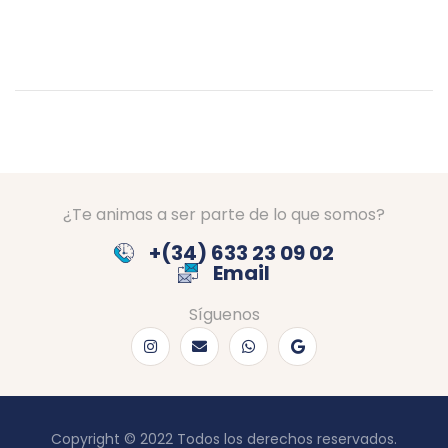
n
t
o
s
¿Te animas a ser parte de lo que somos?
+(34) 633 23 09 02
Email
Síguenos
Copyright © 2022 Todos los derechos reservados.