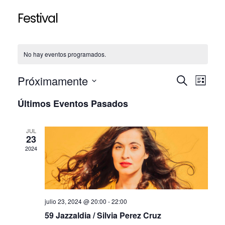
Festival
No hay eventos programados.
N
Próximamente
N
B
L
U
S
I
a
a
S
Últimos Eventos Pasados
S
e
C
v
T
v
l
A
A
R
e
JUL
e
e
23
c
2024
g
c
g
i
a
a
o
n
c
c
a
julio 23, 2024 @ 20:00
-
22:00
i
i
r
59 Jazzaldia / Silvia Perez Cruz