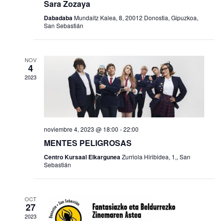
f
Sara Zozaya
ó
ó
e
Dabadaba
Mundaitz Kalea, 8, 20012 Donostia, Gipuzkoa,
n
c
n
San Sebastián
h
d
d
a
e
.
NOV
e
4
2023
b
v
ú
i
s
s
noviembre 4, 2023 @ 18:00
-
22:00
q
t
MENTES PELIGROSAS
u
a
Centro Kursaal Elkargunea
Zurriola Hiribidea, 1,, San
Sebastián
e
s
d
d
OCT
27
a
e
2023