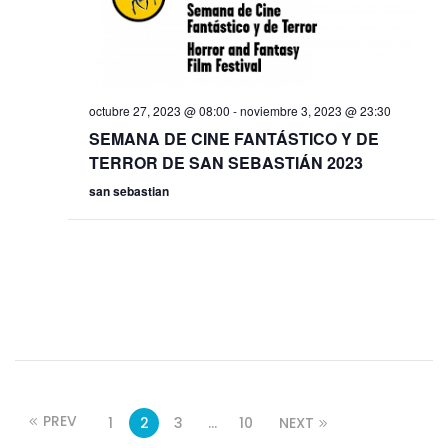
y
E
v
v
i
e
octubre 27, 2023 @ 08:00
-
noviembre 3, 2023 @ 23:30
s
n
SEMANA DE CINE FANTÁSTICO Y DE
TERROR DE SAN SEBASTIÁN 2023
t
t
san sebastian
a
o
s
d
e
E
v
PREV
1
2
3
…
10
NEXT
e