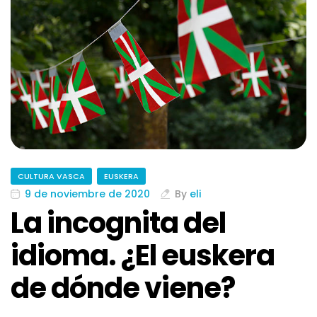
CULTURA VASCA
EUSKERA
9 de noviembre de 2020
By
eli
La incognita del
idioma. ¿El euskera
de dónde viene?