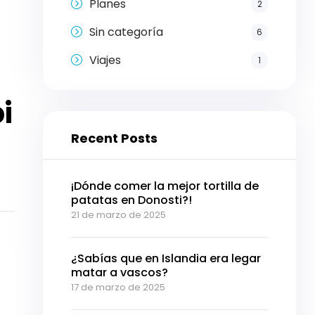
Planes
2
Sin categoría
6
Viajes
1
i
Recent Posts
¡Dónde comer la mejor tortilla de
patatas en Donosti?!
21 de marzo de 2025
¿Sabías que en Islandia era legar
matar a vascos?
17 de marzo de 2025