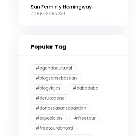
San Fermin y Hemingway
7 de julio de 2024
Popular Tag
#agendacultural
#blogsansebastian
#blogviajes
#dabadaba
#derutaconeli
#donostiasansebastian
#exposicion
#freetour
#freetourdonosti