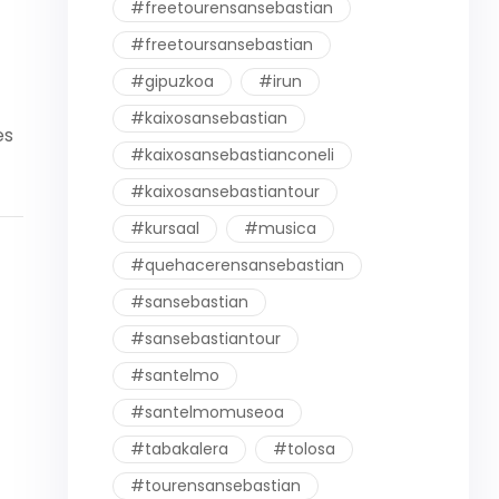
#freetourensansebastian
#freetoursansebastian
#gipuzkoa
#irun
#kaixosansebastian
es
#kaixosansebastianconeli
#kaixosansebastiantour
#kursaal
#musica
#quehacerensansebastian
#sansebastian
#sansebastiantour
#santelmo
#santelmomuseoa
#tabakalera
#tolosa
#tourensansebastian