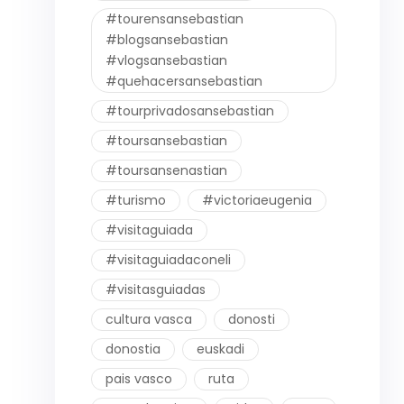
#tourensansebastian
#blogsansebastian
#vlogsansebastian
#quehacersansebastian
#tourprivadosansebastian
#toursansebastian
#toursansenastian
#turismo
#victoriaeugenia
#visitaguiada
#visitaguiadaconeli
#visitasguiadas
cultura vasca
donosti
donostia
euskadi
pais vasco
ruta