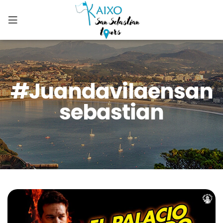
#juandavilaensan
Sebastian