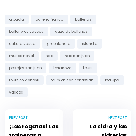
Tags:
albaola
ballena franca
ballenas
balleneros vascos
caza de ballenas
cultura vasca
groenlandia
islandia
museo naval
nao
nao san juan
pasajes san juan
terranova
tours
tours en donosti
tours en san sebastian
txalupa
vascos
PREV POST
NEXT POST
¡Las regatas! Las
La sidra y las
traineras a
sidrerias