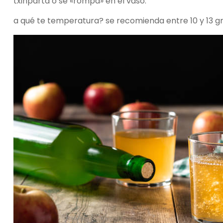
txinparta o se «rompa» en el vaso.
a qué te temperatura? se recomienda entre 10 y 13 g