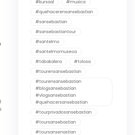
#kursaal
#musica
#quehacerensansebastian
#sansebastian
#sansebastiantour
#santelmo
a
#santelmomuseoa
#tabakalera
#tolosa
#tourensansebastian
#tourensansebastian
#blogsansebastian
#vlogsansebastian
0
#quehacersansebastian
s
#tourprivadosansebastian
#toursansebastian
#toursansenastian