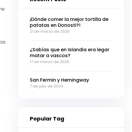
ne
¡Dónde comer la mejor tortilla de
patatas en Donosti?!
21 de marzo de 2025
las
¿Sabías que en Islandia era legar
matar a vascos?
17 de marzo de 2025
San Fermin y Hemingway
7 de julio de 2024
Popular Tag