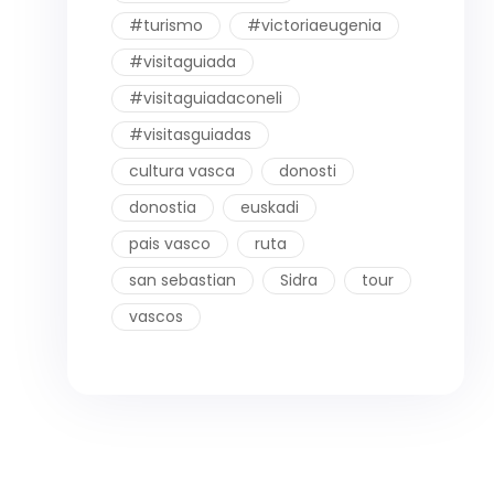
#turismo
#victoriaeugenia
#visitaguiada
#visitaguiadaconeli
#visitasguiadas
cultura vasca
donosti
donostia
euskadi
pais vasco
ruta
san sebastian
Sidra
tour
vascos