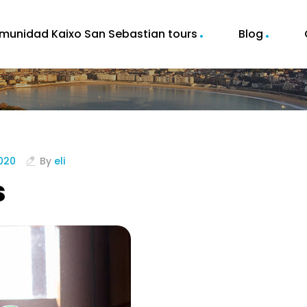
munidad Kaixo San Sebastian tours
Blog
020
By
eli
s