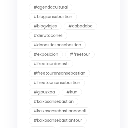
#agendacultural
#blogsansebastian
#blogviajes
#dabadaba
#derutaconeli
#donostiasansebastian
#exposicion
#freetour
#freetourdonosti
#freetourensansebastian
#freetoursansebastian
#gipuzkoa
#irun
#kaixosansebastian
#kaixosansebastianconeli
#kaixosansebastiantour