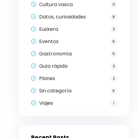
Cultura vasca
11
Datos, curiosidades
8
Euskera
3
Eventos
6
Gastronomía
5
Guía rápida
3
Planes
2
Sin categoría
6
Viajes
1
Recent Posts