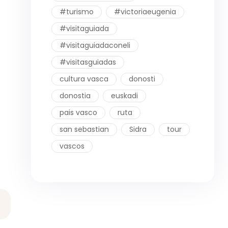
#turismo
#victoriaeugenia
#visitaguiada
#visitaguiadaconeli
#visitasguiadas
cultura vasca
donosti
donostia
euskadi
pais vasco
ruta
san sebastian
Sidra
tour
vascos