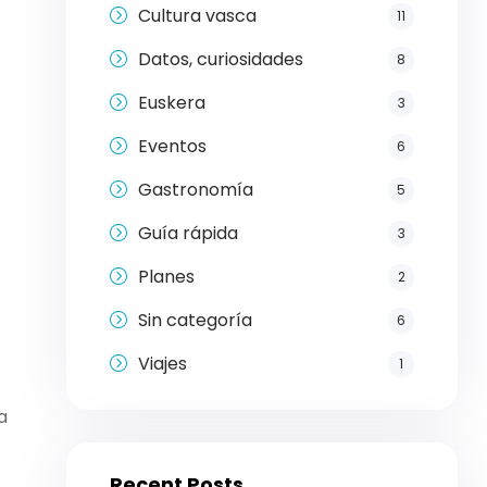
Cultura vasca
11
Datos, curiosidades
8
Euskera
3
Eventos
6
Gastronomía
5
Guía rápida
3
Planes
2
Sin categoría
6
Viajes
1
a
Recent Posts