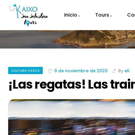
Inicio
Tours
Co
9 de noviembre de 2020
By
eli
CULTURA VASCA
¡Las regatas! Las tra