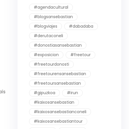
#agendacultural
#blogsansebastian
#blogviajes
#dabadaba
#derutaconeli
#donostiasansebastian
#exposicion
#freetour
#freetourdonosti
#freetourensansebastian
#freetoursansebastian
aís
#gipuzkoa
#irun
#kaixosansebastian
#kaixosansebastianconeli
#kaixosansebastiantour